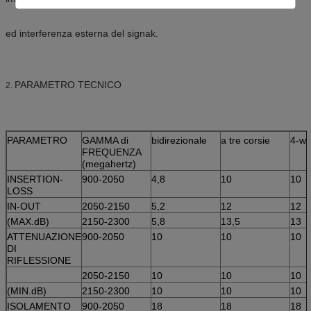
ed interferenza esterna del signak.
PARAMETRO TECNICO
2.
PARAMETRO
GAMMA di
bidirezionale
a tre corsie
4-w
FREQUENZA
(megahertz)
INSERTION-
900-2050
4,8
10
10
LOSS
IN-OUT
2050-2150
5,2
12
12
(MAX.dB)
2150-2300
5,8
13,5
13
ATTENUAZIONE
900-2050
10
10
10
DI
RIFLESSIONE
2050-2150
10
10
10
(MIN.dB)
2150-2300
10
10
10
ISOLAMENTO
900-2050
18
18
18