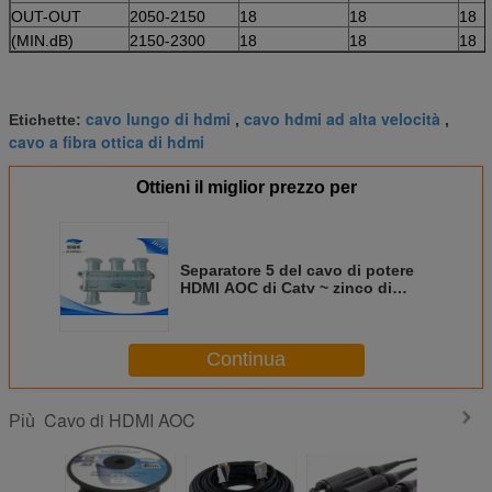
OUT-OUT
2050-2150
18
18
18
(MIN.dB)
2150-2300
18
18
18
cavo lungo di hdmi
cavo hdmi ad alta velocità
Etichette:
,
,
cavo a fibra ottica di hdmi
Ottieni il miglior prezzo per
Separatore 5 del cavo di potere
HDMI AOC di Catv ~ zinco di
2400Mhz la rf la pressofusione
impermeabile
Continua
Cavo di HDMI AOC
Più