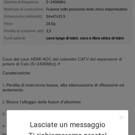
Gamma di frequenza:
5~2400Mhz
Materiale di costruzione:
Fusione sotto pressione dello zinco impermeabile
Dimensione (millimetri):
54x47x15.5
Peso:
28.5g
Perdita di scissione (dB):
3,5
cavo lungo di hdmi
cavo a fibra ottica di hdmi
Punti salienti:
,
Cavo del cavo HDMI AOC del rubinetto CATV del separatore di
potere di Catv (5~2400Mhz) rf
Caratteristiche:
Perdita di inserzione bassa, alta attenuazione di riflessione ed
1.
isolamento.
Muore l'alloggio della fusion d'alluminio
2.
Gamme di frequenza di rf 5 - 1000 megahertz
3.
Lasciate un messaggio
CE, RoHS, ISO9001
4.
Descrizioni: