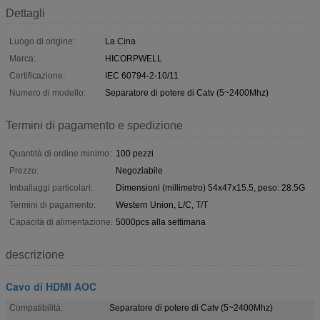
Dettagli
Luogo di origine:
La Cina
Marca:
HICORPWELL
Certificazione:
IEC 60794-2-10/11
Numero di modello:
Separatore di potere di Catv (5~2400Mhz)
Termini di pagamento e spedizione
Quantità di ordine minimo:
100 pezzi
Prezzo:
Negoziabile
Imballaggi particolari:
Dimensioni (millimetro) 54x47x15.5, peso: 28.5G
Termini di pagamento:
Western Union, L/C, T/T
Capacità di alimentazione:
5000pcs alla settimana
descrizione
Cavo di HDMI AOC
Compatibilità:
Separatore di potere di Catv (5~2400Mhz)