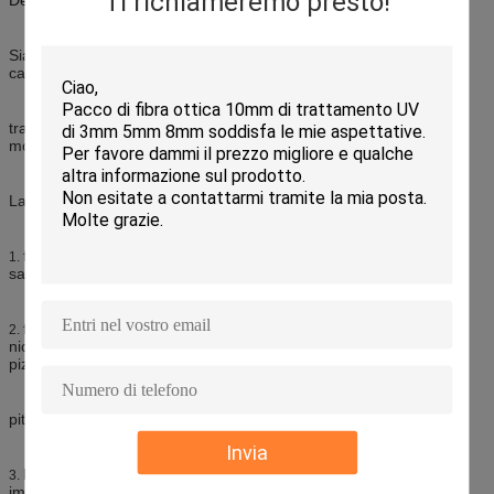
Ti richiameremo presto!
Siamo nella linea di CATV in Cina, noi offriamo il separatore del
catv, amplificatore del catv, ricevitore ottico del catv,
trasmettitore ottico del catv, commutatore ottico del catv, EDFA,
modulatore del catv, Digital Equipmenhi ecc.
La nostra caratteristica del separatore di potere del catv:
facile installare, può soddisfare bene le richieste dei segnali
1.
satelliti.
facendo uso di integrazione delle coperture della lega di zince,
2.
nichel di superficie che elabora copertura l'uso di perforazione
pizzicato
pittura impermeabile sigillata.
Invia
buona prestazione e alto livello impermeabili di protezione per
3.
impedire perdita del segnale