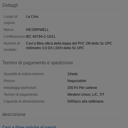
Dettagli
Luogo di
La Cina
origine:
Marca:
HICORPWELL
Certificazione:
IEC 60794-2-10/11
Numero di
Cavi a fibra ottica della toppa del PVC 2M dello Sc UPC
millimetro 3,0 DX LSXH dello Sc UPC
modello:
Termini di pagamento e spedizione
Quantità di ordine minimo:
10sets
Prezzo:
Negoziabile
Imballaggi particolari:
200 Pz Per cartone
Termini di pagamento:
Western Union, L/C, T/T
Capacità di alimentazione:
5000pcs alla settimana
descrizione
Cavi a fibre ottiche di patch