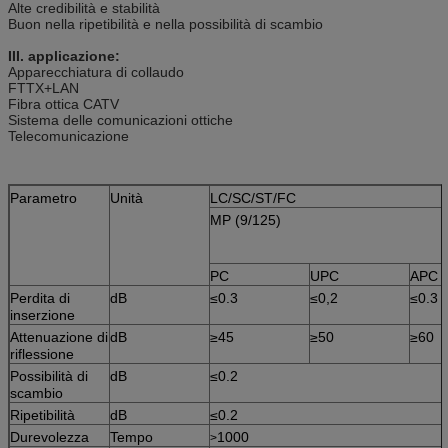
Alte credibilità e stabilità
Buon nella ripetibilità e nella possibilità di scambio
III. applicazione:
Apparecchiatura di collaudo
FTTX+LAN
Fibra ottica CATV
Sistema delle comunicazioni ottiche
Telecomunicazione
Parametro
Unità
LC/SC/ST/FC
MP (9/125)
PC
UPC
APC
Perdita di
dB
≤0.3
≤0,2
≤0.3
inserzione
Attenuazione di
dB
≥45
≥50
≥60
riflessione
Possibilità di
dB
≤0.2
scambio
Ripetibilità
dB
≤0.2
Durevolezza
Tempo
1000
>