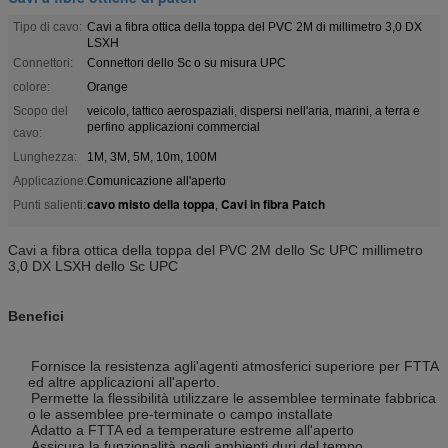
Tipo di cavo:
Cavi a fibra ottica della toppa del PVC 2M di millimetro 3,0 DX
LSXH
Connettori:
Connettori dello Sc o su misura UPC
colore:
Orange
Scopo del
veicolo, tattico aerospaziali, dispersi nell'aria, marini, a terra e
perfino applicazioni commercial
cavo:
Lunghezza:
1M, 3M, 5M, 10m, 100M
Applicazione:
Comunicazione all'aperto
cavo misto della toppa
Cavi in fibra Patch
Punti salienti:
,
Cavi a fibra ottica della toppa del PVC 2M dello Sc UPC millimetro
3,0 DX LSXH dello Sc UPC
Benefici
Fornisce la resistenza agli'agenti atmosferici superiore per FTTA
ed altre applicazioni all'aperto.
Permette la flessibilità utilizzare le assemblee terminate fabbrica
o le assemblee pre-terminate o campo installate
Adatto a FTTA ed a temperature estreme all'aperto
Assicura la funzionalità negli ambienti duri del tempo