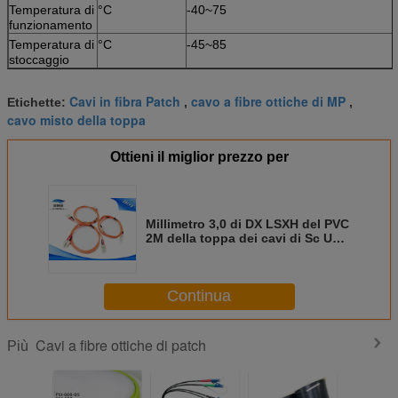
Temperatura di
°C
-40~75
funzionamento
Temperatura di
°C
-45~85
stoccaggio
Cavi in fibra Patch
cavo a fibre ottiche di MP
Etichette:
,
,
cavo misto della toppa
Ottieni il miglior prezzo per
Millimetro 3,0 di DX LSXH del PVC
2M della toppa dei cavi di Sc UPC
dello Sc a fibra ottica UPC per
spazio aereo
Continua
Cavi a fibre ottiche di patch
Più