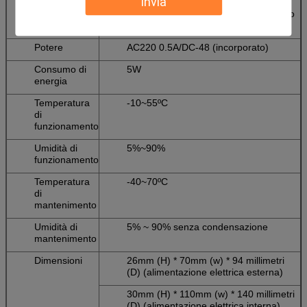
Invia
(collegamento 100M), ATTO di TP
(spedizione di twisted pair di pacchetto
di twisted pair)
Potere
AC220 0.5A/DC-48 (incorporato)
Consumo di
5W
energia
Temperatura
-10~55ºC
di
funzionamento
Umidità di
5%~90%
funzionamento
Temperatura
-40~70ºC
di
mantenimento
Umidità di
5% ~ 90% senza condensazione
mantenimento
Dimensioni
26mm (H) * 70mm (w) * 94 millimetri
(D) (alimentazione elettrica esterna)
30mm (H) * 110mm (w) * 140 millimetri
(D) (alimentazione elettrica interna)