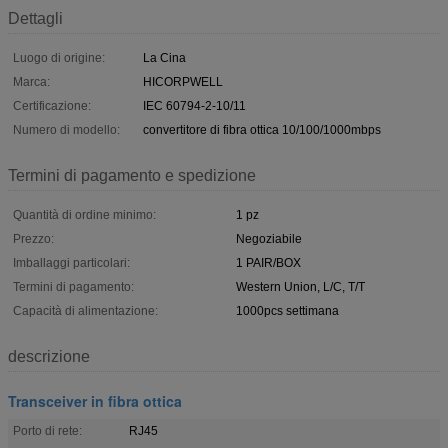
Dettagli
Luogo di origine:
La Cina
Marca:
HICORPWELL
Certificazione:
IEC 60794-2-10/11
Numero di modello:
convertitore di fibra ottica 10/100/1000mbps
Termini di pagamento e spedizione
Quantità di ordine minimo:
1 pz
Prezzo:
Negoziabile
Imballaggi particolari:
1 PAIR/BOX
Termini di pagamento:
Western Union, L/C, T/T
Capacità di alimentazione:
1000pcs settimana
descrizione
Transceiver in fibra ottica
Porto di rete:
RJ45