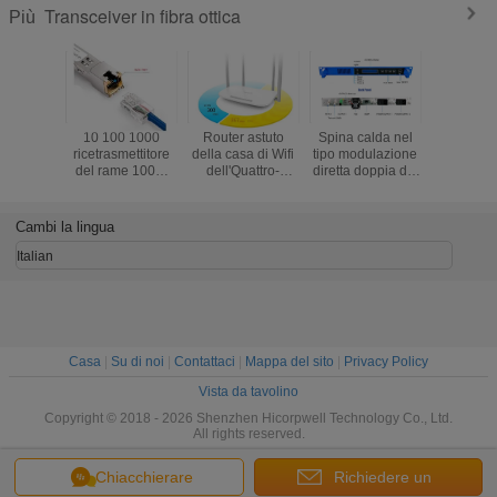
Transceiver in fibra ottica
Più
10 100 1000
Router astuto
Spina calda nel
Riempitivo
ricetrasmettitore
della casa di Wifi
tipo modulazione
HDMI dell
del rame 100M
dell'Quattro-
diretta doppia del
alla lun
RJ45 SFP di
antenna senza fili
modulo doppio
d'onda
BASE-T
astuta a due
del trasmettitore
trasmett
bande del router
ottico
1610nm
Cambi la lingua
5G del tplink TL-
dell'alimentazione
convertito
WDR5620 1200M
elettrica
fibr
Italian
del router
Casa
|
Su di noi
|
Contattaci
|
Mappa del sito
|
Privacy Policy
Vista da tavolino
Copyright © 2018 - 2026 Shenzhen Hicorpwell Technology Co., Ltd.
All rights reserved.
Chiacchierare
Richiedere un