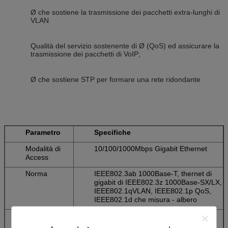
Ø che sostiene la trasmissione dei pacchetti extra-lunghi di
VLAN
Qualità del servizio sostenente di Ø (QoS) ed assicurare la
trasmissione dei pacchetti di VoIP;
Ø che sostiene STP per formare una rete ridondante
Parametro
Specifiche
Modalità di
10/100/1000Mbps Gigabit Ethernet
Access
Norma
IEEE802.3ab 1000Base-T, thernet di
gigabit di IEEE802.3z 1000Base-SX/LX,
IEEE802.1qVLAN, IEEE802.1p QoS,
IEEE802.1d che misura - albero
Lunghezza
1310/1550nm
d'onda