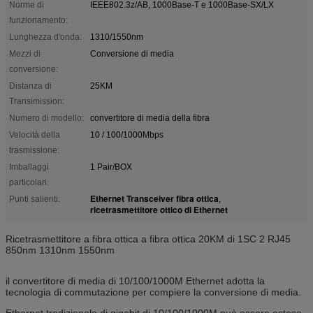
Norme di
IEEE802.3z/AB, 1000Base-T e 1000Base-SX/LX
funzionamento:
Lunghezza d'onda:
1310/1550nm
Mezzi di
Conversione di media
conversione:
Distanza di
25KM
Transimission:
Numero di modello:
convertitore di media della fibra
Velocità della
10 / 100/1000Mbps
trasmissione:
Imballaggi
1 Pair/BOX
particolari:
Ethernet Transceiver fibra ottica
Punti salienti:
,
ricetrasmettitore ottico di Ethernet
Ricetrasmettitore a fibra ottica a fibra ottica 20KM di 1SC 2 RJ45
850nm 1310nm 1550nm
il convertitore di media di 10/100/1000M Ethernet adotta la
tecnologia di commutazione per compiere la conversione di media.
Ethernet tradizionale di gigabit di 10/100/1000M può essere estesa