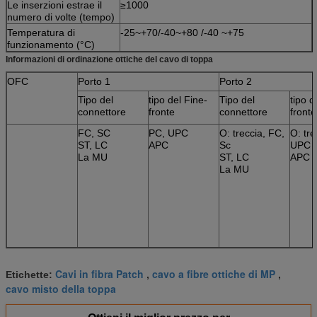
Le inserzioni estrae il
≥1000
numero di volte (tempo)
Temperatura di
-25~+70/-40~+80 /-40 ~+75
funzionamento (°C)
Informazioni di ordinazione ottiche del cavo di toppa
OFC
Porto 1
Porto 2
Tipo del
tipo del Fine-
Tipo del
tipo d
connettore
fronte
connettore
fronte
FC, SC
PC, UPC
O: treccia, FC,
O: tre
ST, LC
APC
Sc
UPC
La MU
ST, LC
APC
La MU
Cavi in fibra Patch
cavo a fibre ottiche di MP
Etichette:
,
,
cavo misto della toppa