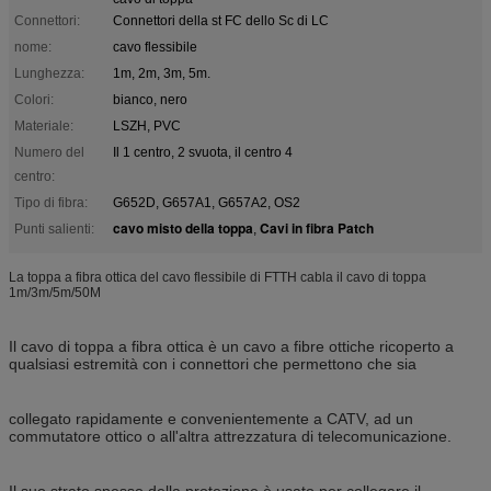
Connettori:
Connettori della st FC dello Sc di LC
nome:
cavo flessibile
Lunghezza:
1m, 2m, 3m, 5m.
Colori:
bianco, nero
Materiale:
LSZH, PVC
Numero del
Il 1 centro, 2 svuota, il centro 4
centro:
Tipo di fibra:
G652D, G657A1, G657A2, OS2
cavo misto della toppa
Cavi in fibra Patch
Punti salienti:
,
La toppa a fibra ottica del cavo flessibile di FTTH cabla il cavo di toppa
1m/3m/5m/50M
Il cavo di toppa a fibra ottica è un cavo a fibre ottiche ricoperto a
qualsiasi estremità con i connettori che permettono che sia
collegato rapidamente e convenientemente a CATV, ad un
commutatore ottico o all'altra attrezzatura di telecomunicazione.
Il suo strato spesso della protezione è usato per collegare il