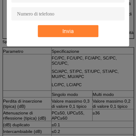
duplicazione di
alta
attenuazione di
riflessione,
ed
Invia
intercambiabilità
Specifiche di prestazioni
Parametro
Specificazione
FC/PC, FC/UPC, FC/APC, SC/PC,
SC/UPC,
SC/APC, ST/PC, ST/UPC, ST/APC,
MU/PC, MU/APC
LC/PC, LC/APC
Singolo modo
Multi modo
Perdita di inserzione
Valore massimo 0,3
Valore massimo 0,2
(tipica) (dB)
di valore 0,1 tipico
di valore 0,1 tipico
Attenuazione di
PC≥50, UPC≥55,
≥36
riflessione (tipica) (dB)
APC≥60
(dB) duplicato
≤0.1
Intercambiabile (dB)
≤0.2