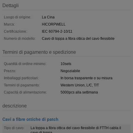
Dettagli
Luogo di origine:
La Cina
Marca:
HICORPWELL
Certificazione:
IEC 60794-2-10/11
Numero di modello:
Cavo di toppa a fibra ottica del cavo flessibile
Termini di pagamento e spedizione
Quantità di ordine minimo:
10sets
Prezzo:
Negoziabile
Imballaggi particolari:
In borsa trasparente o su misura
Termini di pagamento:
Western Union, L/C, T/T
Capacità di alimentazione:
5000pcs alla settimana
descrizione
Cavi a fibre ottiche di patch
Tipo di cavo:
La toppa a fibra ottica del cavo flessibile di FTTH cabla il
cavo di toppa