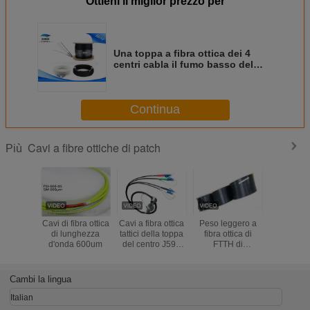
Ottieni il miglior prezzo per
Una toppa a fibra ottica dei 4
centri cabla il fumo basso del
PVC del cavo di toppa zero
alogeni rivestiti
Continua
Cavi a fibre ottiche di patch
Più
Cavi di fibra ottica
Cavi a fibra ottica
Peso leggero a
Colore 
di lunghezza
tattici della toppa
fibra ottica di
GJYXCH d
d'onda 600um
del centro J599
FTTH di
della topp
quattro per bobine
autoadesivi a fibra
fibra ott
lunghezza di
ottica di
resisten
1000m - di 100m
lunghezza su
schiaccia
Cambi la lingua
ordinazione di
o 2
lunghezza di 1KM
Italian
SM G657A2