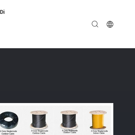
Di
RFP MP G657A1 Lunghezza Di 4KM - Di 2KM
ione