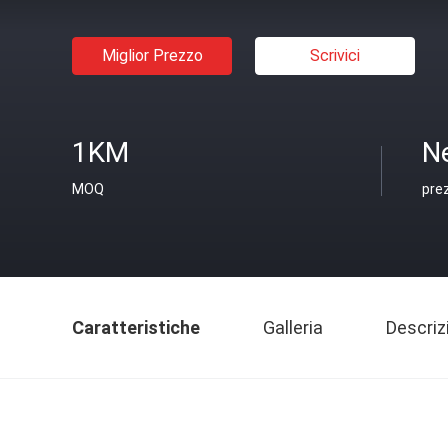
Miglior Prezzo
Scrivici
1KM
N
MOQ
pre
Caratteristiche
Galleria
Descriz