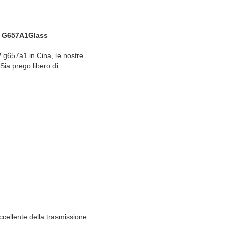
 MP G657A1Glass
MP g657a1 in Cina, le nostre
Sia prego libero di
eccellente della trasmissione