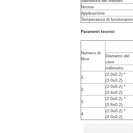
Stenditura del metodo
Norme
Applicazione
Temperatura di funzioname
Parametri tecnici
Numero di
Diametro del
fibre
cavo
millimetro
(2.0±0.2) *
1
(3.0±0.2)
(2.0±0.2) *
2
(3.4±0.2)
(2.0±0.2) *
1
(3.8±0.2)
(2.0±0.2) *
4
(4.0±0.2)