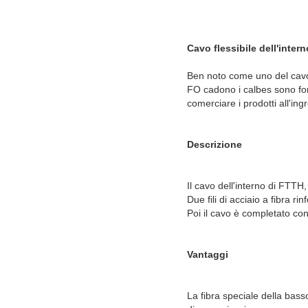
Cavo flessibile dell'inter
Ben noto come uno del cavo fl
FO cadono i calbes sono forn
comerciare i prodotti all'in
Descrizione
Il cavo dell'interno di FTTH, 
Due fili di acciaio a fibra ri
Poi il cavo è completato co
Vantaggi
La fibra speciale della bass