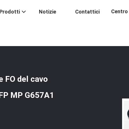
Centro 
Prodotti
Notizie
Contattici
lessibili Dell'interno Delle FO Del Cavo Ottico Della Fibra Di Vetro Di 
Formaz
lle FO del cavo
i RFP MP G657A1