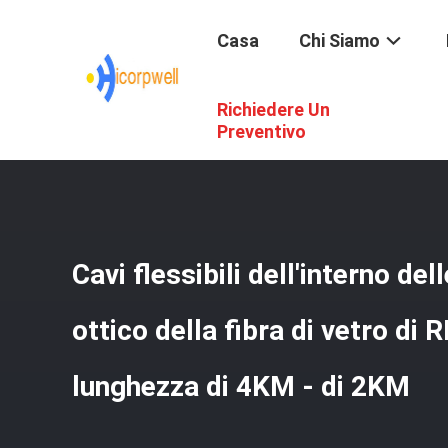
Casa
Chi Siamo
Richiedere Un
Casa
/
Prodotti
/
Cavo Ottico Della Fibra Di Vetro
/
Cavi F
Preventivo
Cavi flessibili dell'interno de
ottico della fibra di vetro d
lunghezza di 4KM - di 2KM