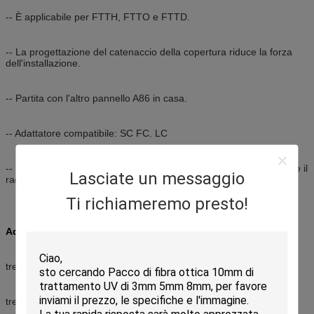
-- È applicabile per FTTH, FTTO e FTTD.
-- La progettazione del catenaccio della copertura riduce la forza
dell'installazione.
-- Partita con l'altro pannello A86 in casa.
-- Adattatore compatibile: SC FC. LC
-- Il grande diametro che avvolge la trappola nell'incavo garantisce il
Lasciate un messaggio
raggio di piegamento del cavo.
Ti richiameremo presto!
Adatto a modo di tre giunture:
treccia + adattatore meccanico di Splicer+
treccia + giuntatrice + adattatore fusi