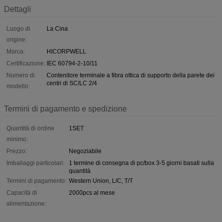
Dettagli
Luogo di
La Cina
origine:
Marca:
HICORPWELL
Certificazione:
IEC 60794-2-10/11
Numero di
Contenitore terminale a fibra ottica di supporto della parete dei
centri di SC/LC 2/4
modello:
Termini di pagamento e spedizione
Quantità di ordine
1SET
minimo:
Prezzo:
Negoziabile
Imballaggi particolari:
1 termine di consegna di pc/box 3-5 giorni basati sulla
quantità
Termini di pagamento:
Western Union, L/C, T/T
Capacità di
2000pcs al mese
alimentazione: