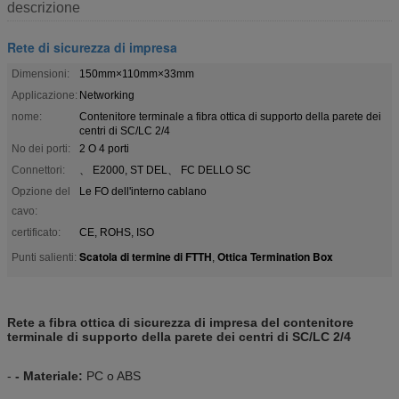
descrizione
Rete di sicurezza di impresa
Dimensioni:
150mm×110mm×33mm
Applicazione:
Networking
nome:
Contenitore terminale a fibra ottica di supporto della parete dei
centri di SC/LC 2/4
No dei porti:
2 O 4 porti
Connettori:
、 E2000, ST DEL、 FC DELLO SC
Opzione del
Le FO dell'interno cablano
cavo:
certificato:
CE, ROHS, ISO
Scatola di termine di FTTH
Ottica Termination Box
Punti salienti:
,
Rete a fibra ottica di sicurezza di impresa del contenitore
terminale di supporto della parete dei centri di SC/LC 2/4
-
- Materiale:
PC o ABS