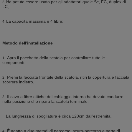
Ha potuto essere usato per gli adattatori quale Sc, FC, duplex di
3.
LC;
La capacità massima è 4 fibre;
4.
Metodo dell'installazione
Apra il pacchetto della scatola per controllare tutte le
1.
componenti.
Premi la facciata frontale della scatola, ritiri la copertura e facciala
2.
scorrere indietro.
Il cavo a fibre ottiche del cablaggio interno ha dovuto condurre
3.
nella posizione che ripara la scatola terminale,
La lunghezza di spogliatura è circa 120cm dall'estremità.
È adatto a due metodi di percorso: scuro-percorso e parte di
4.