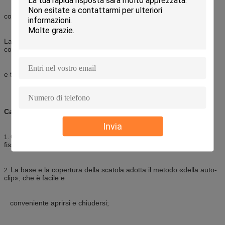
connettore + adattatore veloci dell'installazione
La scatola è leggera e compatta, particolarmente adatto a
collegamento protettivo dei cavi a fibre ottiche
e trecce in FTTH.
Caratteristiche della scatola
Invia
Questa scatola ha potuto essere utilizzata per le applicazioni
1.
fissate al muro e desktop-montate;
La base e la copertura della scatola adotta il metodo «della auto-
2.
clip», che è facile e
conveniente aprirsi e chiudersi;