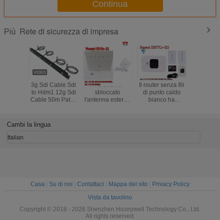
Continua
Rete di sicurezza di impresa
Più
3g Sdi Cable Sdi
4G LTE ha
Il router senza fili
Router sen
to Hdm1 12g Sdi
sbloccato
di punto caldo
di Huawei
Cable 50m Patch
l'antenna esterna
bianco ha
di soste
Cord Prezzo Mini
del router mobile
sbloccato il
COLLEGA
3G SDI Video
della banda larga
cellulare di
di E5576-
Micro Converter
3G di MiFi
Huawei E5577-
Cambi la lingua
SDI Cable
321 3G 4G LTE
Coassiale
Cat4
Italian
Casa
|
Su di noi
|
Contattaci
|
Mappa del sito
|
Privacy Policy
Vista da tavolino
Copyright © 2018 - 2026 Shenzhen Hicorpwell Technology Co., Ltd.
All rights reserved.