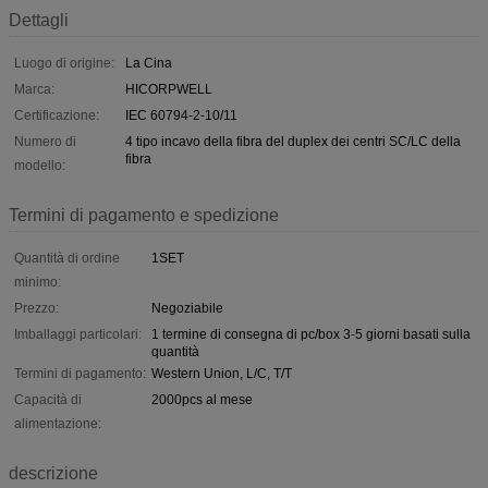
Dettagli
Luogo di origine:
La Cina
Marca:
HICORPWELL
Certificazione:
IEC 60794-2-10/11
Numero di
4 tipo incavo della fibra del duplex dei centri SC/LC della
fibra
modello:
Termini di pagamento e spedizione
Quantità di ordine
1SET
minimo:
Prezzo:
Negoziabile
Imballaggi particolari:
1 termine di consegna di pc/box 3-5 giorni basati sulla
quantità
Termini di pagamento:
Western Union, L/C, T/T
Capacità di
2000pcs al mese
alimentazione:
descrizione