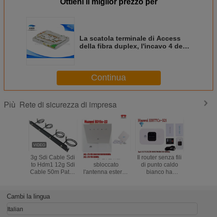
Ottieni il miglior prezzo per
La scatola terminale di Access
della fibra duplex, l'incavo 4 della
fibra svuota scatola di termine
LC/dello Sc FTTH
Continua
Rete di sicurezza di impresa
Più
3g Sdi Cable Sdi
4G LTE ha
Il router senza fili
Router sen
to Hdm1 12g Sdi
sbloccato
di punto caldo
di Huawei
Cable 50m Patch
l'antenna esterna
bianco ha
di soste
Cord Prezzo Mini
del router mobile
sbloccato il
COLLEGA
3G SDI Video
della banda larga
cellulare di
di E5576-
Micro Converter
3G di MiFi
Huawei E5577-
Cambi la lingua
SDI Cable
321 3G 4G LTE
Coassiale
Cat4
Italian