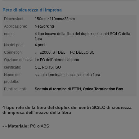
Rete di sicurezza di impresa
Dimensioni:
150mm×110mm×33mm
Applicazione:
Networking
nome:
4 tipo incavo della fibra del duplex dei centri SC/LC della
fibra
No dei porti:
4 porti
Connettori:
、 E2000, ST DEL、 FC DELLO SC
Opzione del cavo:
Le FO dell'interno cablano
certificato:
CE, ROHS, ISO
Nome del
scatola terminale di accesso della fibra
prodotto:
Scatola di termine di FTTH
Ottica Termination Box
Punti salienti:
,
4 tipo rete della fibra del duplex dei centri SC/LC di sicurezza
di impresa dell'incavo della fibra
-
- Materiale:
PC o ABS