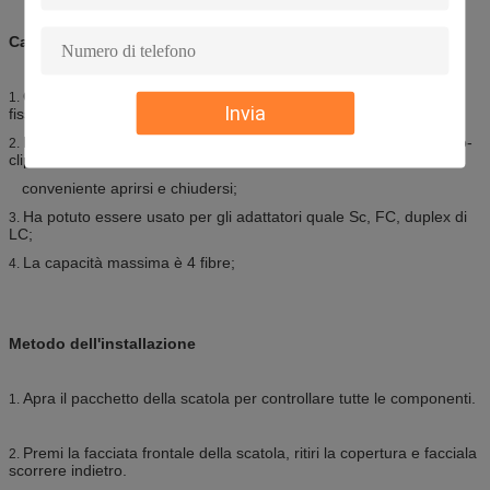
Caratteristiche della scatola
Questa scatola ha potuto essere utilizzata per le applicazioni
1.
Invia
fissate al muro e desktop-montate;
La base e la copertura della scatola adotta il metodo «della auto-
2.
clip», che è facile e
conveniente aprirsi e chiudersi;
Ha potuto essere usato per gli adattatori quale Sc, FC, duplex di
3.
LC;
La capacità massima è 4 fibre;
4.
Metodo dell'installazione
Apra il pacchetto della scatola per controllare tutte le componenti.
1.
Premi la facciata frontale della scatola, ritiri la copertura e facciala
2.
scorrere indietro.