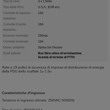
Tipo di cavo:
3 x 1.5mm
Tipo della PDU:
U.S.A., EUR ecc.
Corrente di ingresso
16A
massima::
Corrente d'uscita
16A
massima::
tensione nominale::
250vac
Corrente nominale:
10A
Nome completo:
Spina con l'incavo
Box fibra ottica di terminazione
Punti salienti:
,
Scatola di termine di FTTH
Rete a 19 pollici di sicurezza di impresa di distribuzione di energia
della PDU dello scaffale 1u 1.5u
Caratteristiche d'ingresso
Tensione in ingresso stimata: 250VAC 50/60Hz
Tipo di spina: IEC320 C14