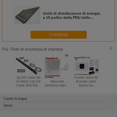
Unità di distribuzione di energia
a 19 pollici della PDU dello
scaffale della rete di sicurezza di
impresa 1u 1.5u
Continua
Rete di sicurezza di impresa
Più
3g Sdi Cable Sdi
4G LTE ha
Il router senza fili
Router sen
to Hdm1 12g Sdi
sbloccato
di punto caldo
di Huawei
Cable 50m Patch
l'antenna esterna
bianco ha
di soste
Cord Prezzo Mini
del router mobile
sbloccato il
COLLEGA
3G SDI Video
della banda larga
cellulare di
di E5576-
Micro Converter
3G di MiFi
Huawei E5577-
Cambi la lingua
SDI Cable
321 3G 4G LTE
Coassiale
Cat4
Italian