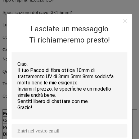
Specificazione del cavo: 3×1.5mm2
Lunghezza di cavo: 2M
Lasciate un messaggio
Corrente di ingresso massima: 10A
Ti richiameremo presto!
Caratteristiche di uscita
Norma dell'incavo: IEC320 C13
Quantità dell'uscita: 6
Tensione in uscita di valutazione: 250VAC 50/60Hz
Corrente d'uscita massima: 10A
Funzioni
Controllo
Interruttore generale acceso
Protezione
Protezione di sovraccarico
Dimensione del prodotto