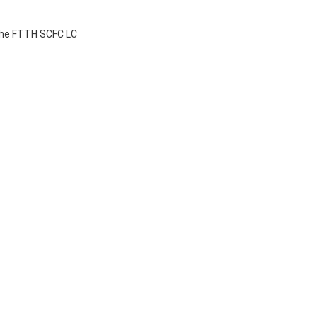
tiche FTTH SCFC LC