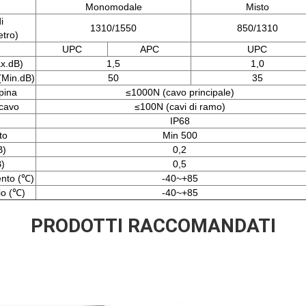
Monomodale
Misto
i
1310/1550
850/1310
tro)
UPC
APC
UPC
ax.dB)
1,5
1,0
 (Min.dB)
50
35
pina
≤1000N (cavo principale)
cavo
≤100N (cavi di ramo)
IP68
to
Min 500
B)
0,2
B)
0,5
ento (℃)
-40~+85
io (℃)
-40~+85
PRODOTTI RACCOMANDATI