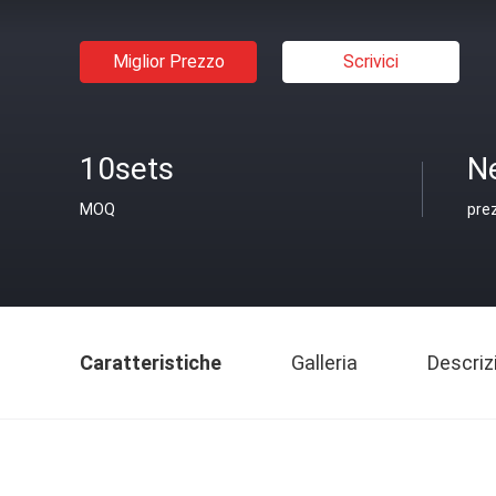
Miglior Prezzo
Scrivici
10sets
N
MOQ
pre
Caratteristiche
Galleria
Descriz