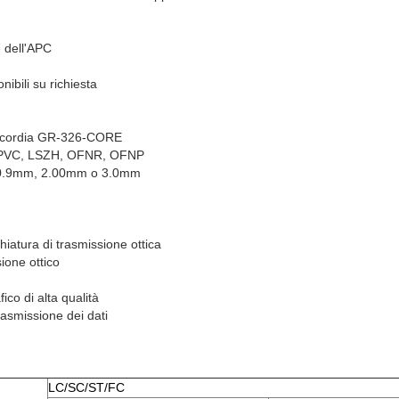
 dell'APC
nibili su richiesta
Telcordia GR-326-CORE
o: PVC, LSZH, OFNR, OFNP
: 0.9mm, 2.00mm o 3.0mm
iatura di trasmissione ottica
ione ottico
ico di alta qualità
rasmissione dei dati
LC/SC/ST/FC