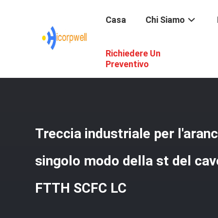
Casa
Chi Siamo
Richiedere Un
Casa
/
Prodotti
/
In Fibra Ottica
/
Treccia Industriale Per
Preventivo
Treccia industriale per l'aran
singolo modo della st del cavo
FTTH SCFC LC