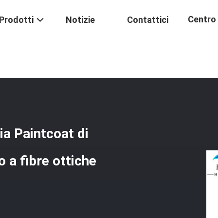
Centro 
Prodotti
Notizie
Contattici
 L'arancia Paintcoat Di Singolo Modo Della St Del Cavo A Fibre Ottiche
Formaz
cia Paintcoat di
 a fibre ottiche