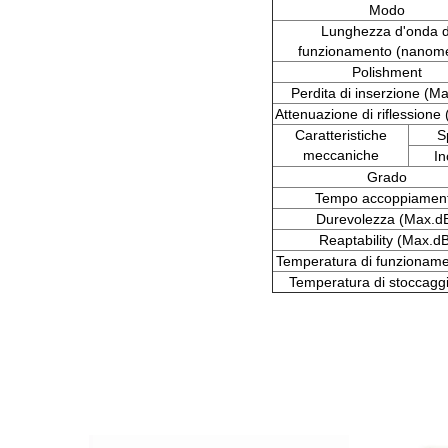
Modo
Lunghezza d'onda d
funzionamento (nanome
Polishment
Perdita di inserzione (M
Attenuazione di riflessione
Caratteristiche
S
meccaniche
In
Grado
Tempo accoppiamen
Durevolezza (Max.d
Reaptability (Max.d
Temperatura di funzionam
Temperatura di stoccagg