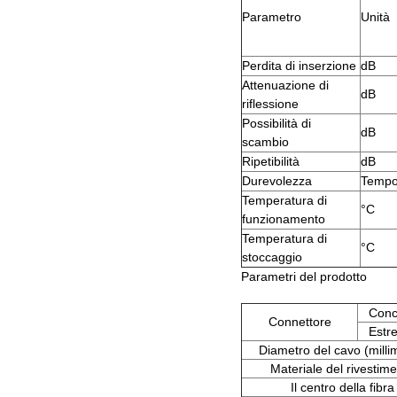
Parametro
Unità
Perdita di inserzione
dB
Attenuazione di
dB
riflessione
Possibilità di
dB
scambio
Ripetibilità
dB
Durevolezza
Temp
Temperatura di
°C
funzionamento
Temperatura di
°C
stoccaggio
Parametri del prodotto
Conc
Connettore
Estr
Diametro del cavo (milli
Materiale del rivestim
Il centro della fibra