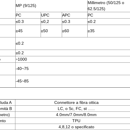
Millimetro (50/125 o
MP (9/125)
62.5/125)
PC
UPC
APC
PC
≤0.3
≤0,2
≤0.3
≤0.2
≥45
≥50
≥60
≥35
≤0.2
≤0.2
o
1000
>
-40~75
-45~85
luda A
Connettore a fibra ottica
emità B
LC, o Sc, FC, st ......
metro)
4.0mm/7.0mm/8.0mm
ento
TPU
4,8,12 o specificato