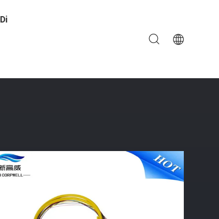
Di
 FTTH SCFC LC
ione