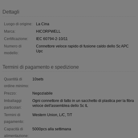
Dettagli
Luogo di origine:
La Cina
Marca:
HICORPWELL
Certificazione:
IEC 60794-2-10/11
Numero di
Connettore veloce rapido di fusione caldo dello Sc APC
Upc
modello:
Termini di pagamento e spedizione
Quantità di
10sets
ordine minimo:
Prezzo:
Negoziabile
Imballaggi
Ogni connettore di fatto in un sacchetto di plastica per la fibra
veloce dell'assemblea dello Sc IL
particolari:
Termini di
Western Union, L/C, T/T
pagamento:
Capacità di
5000pcs alla settimana
alimentazione: