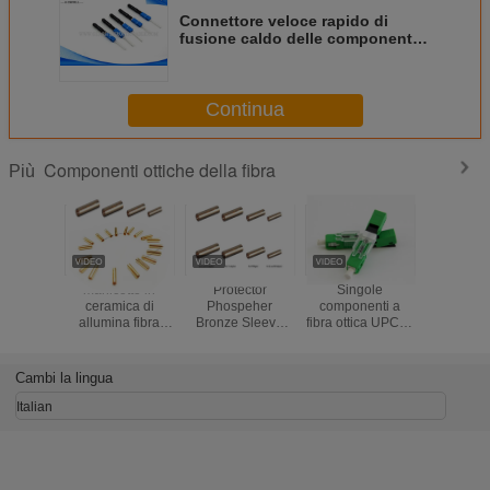
Connettore veloce rapido di
fusione caldo delle componenti
dello Sc APC Upc della giuntura a
fibra ottica di fusione
Continua
Componenti ottiche della fibra
Più
manicotto in
Protector
Singole
Tubo fles
ceramica di
Phospeher
componenti a
protetti
allumina fibra
Bronze Sleeve
fibra ottica UPC di
metallo 
ottica standard SC
Fiber Optic
modo ESC250D
componen
manicotto in rame
Standard
blu o tipo veloce a
condotto 
fibra ottica
SC/FC/ST Fiber
fibra ottica verde
otti
Cambi la lingua
manicotto in fibra
Optic Copper
del connettore
impermeab
ottica
Sleeve fiber optic
APC
metallo fl
Italian
Sleeve
per cavo 
ottiche co