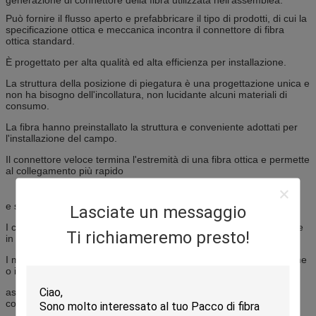
Può fornire il flusso aperto e prefabbricare il tipo di prodotti, di cui la
specificazione ottica e meccanica incontra il connettore di fibra
ottica standard.
È progettato per alta qualità ed alta efficienza per installazione.
La struttura della posizione di piegatura è una progettazione unica e
non ha bisogno dell'incollatura, non lucidante alcuni materiali di
consumo.
La fibra hanno preinstallato la struttura e conveniente adottati per
l'installazione del campo.
Il connettore veloce termina l'estremità di una fibra ottica e permette
al collegamento più rapido
e sconnessione che impiombando.
Lasciate un messaggio
I connettori meccanicamente coppia ed allineano i centri delle fibre
Ti richiameremo presto!
in modo dalla luce può passare.
I migliori connettori perdono la luce pochissima dovuto la riflessione
o il cattivo allineamento delle fibre.
assicuriamo il tipo di FC, il tipo di LC, il tipo dello Sc ed il tipo
connettori veloci della st per il cavo flessibile di FTTH,