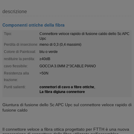
descrizione
Componenti ottiche della fibra
Tipo:
Connettore veloce rapido di fusione caldo dello Sc APC
Upc
Perdita di inserzione:
meno di 0,3 (0,4 massimi)
Colore di Paintcoat:
blu o verde
restituire la perdita:
≥40dB
cavo flessibile:
GOCCIA 3.0MM 2*3CABLE PIANO
Resistenza alla
>50N
trazione:
connettori di cavo a fibre ottiche
Punti salienti:
,
La fibra digiuna connettore
Giuntura di fusione dello Sc APC Upc sul connettore veloce rapido di
fusione caldo
Il connettore veloce a fibra ottica progettato per FTTH è una nuova
generazione di connettore della fibra utilizzata nell'assemblea.