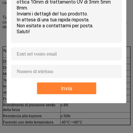
cavo dell'interno di 0.9mm 2.0mm 3.0mm.
Tutti i nostri connettori veloci a fibra ottica incontrano RoHS
compiacente e la perdita dell'inserzione della prova di 100% prima
della spedizione.
Applicabile per
cavo flessibile di 3.1x2.0mm o cavo di
3.0/2.0/0.9mm
Diametro di fibra ottica
φ125um (657A&657B)
Diametro stretto dell'amplificatore
φ250um
Modo della fibra
Singolo modo
Tempo di operazione
Circa 10s (escluda la fibra tagliata)
Inserisca la perdita
≤0.3dB (1310nm & 1550nm)
Invia
Attenuazione di riflessione
≥45dB
Forza della legatura di fibra nuda
≥ 5N
Rivestimento di pressione stretto
≥ 8N
della forza
Resistenza alla trazione
≥ 50N
Facendo uso della temperatura
-45°C~+80°C