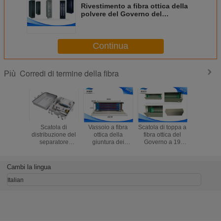
Rivestimento a fibra ottica della
polvere del Governo del
supporto del quadro
d'interconnessione di FTTH 32U
42U 45U Lc
Continua
Corredi di termine della fibra
Più
Scatola di
Vassoio a fibra
Scatola di toppa a
Quad
distribuzione del
ottica della
fibra ottica del
d'intercon
separatore
giuntura dei
Governo a 19
di fibra 
corredi/1x32 di
corredi di termine
pollici, pagina di
della st d
termine della fibra
della fibra del
distribuzione
144 qu
ottica di FTTH
porto di FC 48 per
ottica dei porti del
d'intercon
Cambi la lingua
i sistemi di FTTX
supporto di
dei porti 
scaffale 36
gli adattat
Italian