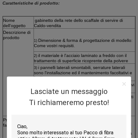
Caratteristiche di prodotto:
Nome
gabinetto della rete dello scaffale di servire di
dell'oggetto
Caldo-vendita
Descrizione di
prodotto
Dimensione & forma & progettazione di modello:
1)
Come vostri requisiti.
il materiale è l'acciaio laminato a freddo con il
2)
trattamento di superficie ricoprente della polvere
i pannelli laterali smontabili, serrature laterali
3)
sono l'installazione ed il mantenimento facoltativi e
facili,
l'utente può aggiungere di conseguenza i dispositivi
Lasciate un messaggio
del cavo.
su misura ai requisiti dei clienti, con le porte, i lati
4)
Ti richiameremo presto!
ed il pannello superiore
Processo di
fabbricazione
Progettazione per il taglio del laser di CNC di
1)
Manufacture>, piegatura di Punching> & saldatura