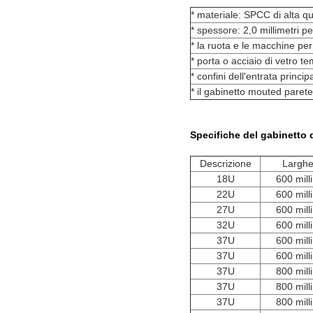
* materiale: SPCC di alta qu
* spessore: 2,0 millimetri p
* la ruota e le macchine per
* porta o acciaio di vetro te
* confini dell'entrata princi
* il gabinetto mouted parete 
Specifiche del gabinetto d
Descrizione
Largh
18U
600 mill
22U
600 mill
27U
600 mill
32U
600 mill
37U
600 mill
37U
600 mill
37U
800 mill
37U
800 mill
37U
800 mill