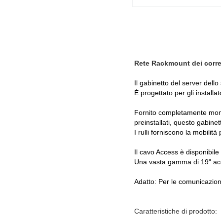
Rete Rackmount dei corred
Il gabinetto del server dello
È progettato per gli installat
Fornito completamente montat
preinstallati, questo gabine
I rulli forniscono la mobilit
Il cavo Access è disponibile v
Una vasta gamma di 19" acce
Adatto: Per le comunicazioni
Caratteristiche di prodotto: