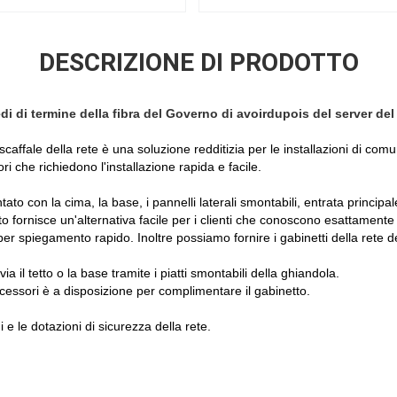
DESCRIZIONE DI PRODOTTO
i di termine della fibra del Governo di avoirdupois del server del
 scaffale della rete è una soluzione redditizia per le installazioni di com
ori che richiedono l'installazione rapida e facile.
o con la cima, la base, i pannelli laterali smontabili, entrata principal
tto fornisce un'alternativa facile per i clienti che conoscono esattament
à per spiegamento rapido. Inoltre possiamo fornire i gabinetti della rete 
ia il tetto o la base tramite i piatti smontabili della ghiandola.
ssori è a disposizione per complimentare il gabinetto.
 e le dotazioni di sicurezza della rete.