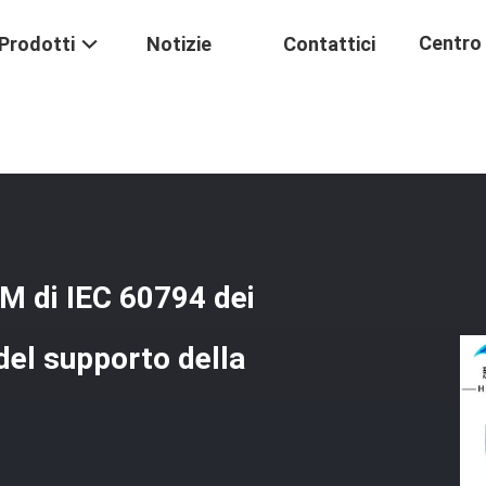
Centro 
Prodotti
Notizie
Contattici
a Diritta Rigida Dell'OEM Di IEC 60794 Dei Corredi Di Termine Della Fibr
Formaz
OEM di IEC 60794 dei
 del supporto della