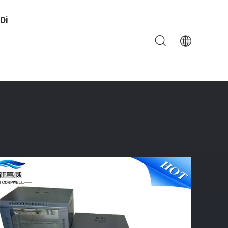
Di
a Del Supporto Della Parete
ione