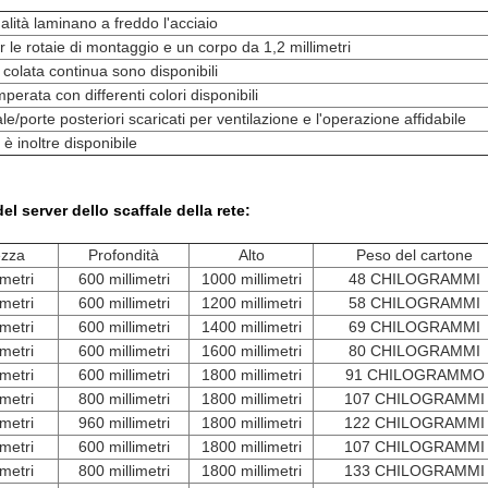
alità laminano a freddo l'acciaio
er le rotaie di montaggio e un corpo da 1,2 millimetri
 colata continua sono disponibili
mperata con differenti colori disponibili
pale/porte posteriori scaricati per ventilazione e l'operazione affidabile
è inoltre disponibile
el server dello scaffale della rete:
ezza
Profondità
Alto
Peso del cartone
imetri
600 millimetri
1000 millimetri
48 CHILOGRAMMI
imetri
600 millimetri
1200 millimetri
58 CHILOGRAMMI
imetri
600 millimetri
1400 millimetri
69 CHILOGRAMMI
imetri
600 millimetri
1600 millimetri
80 CHILOGRAMMI
imetri
600 millimetri
1800 millimetri
91 CHILOGRAMMO
imetri
800 millimetri
1800 millimetri
107 CHILOGRAMMI
imetri
960 millimetri
1800 millimetri
122 CHILOGRAMMI
imetri
600 millimetri
1800 millimetri
107 CHILOGRAMMI
imetri
800 millimetri
1800 millimetri
133 CHILOGRAMMI