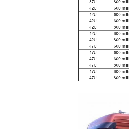
37U
800 mill
42U
600 mill
42U
600 mill
42U
600 mill
42U
800 mill
42U
800 mill
42U
800 mill
47U
600 mill
47U
600 mill
47U
600 mill
47U
800 mill
47U
800 mill
47U
800 mill