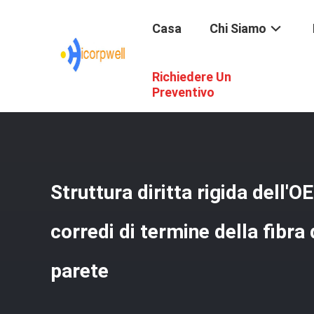
Casa
Chi Siamo
Richiedere Un
Casa
/
Prodotti
/
Corredi Di Termine Della Fibra
/
Struttur
Preventivo
Struttura diritta rigida dell'
corredi di termine della fibra
parete