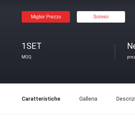
Miglior Prezzo
Scrivici
1SET
N
MOQ
pre
Caratteristiche
Galleria
Descriz