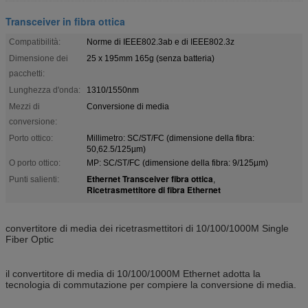
Transceiver in fibra ottica
Compatibilità:
Norme di IEEE802.3ab e di IEEE802.3z
Dimensione dei
25 x 195mm 165g (senza batteria)
pacchetti:
Lunghezza d'onda:
1310/1550nm
Mezzi di
Conversione di media
conversione:
Porto ottico:
Millimetro: SC/ST/FC (dimensione della fibra:
50,62.5/125µm)
O porto ottico:
MP: SC/ST/FC (dimensione della fibra: 9/125µm)
Ethernet Transceiver fibra ottica
Punti salienti:
,
Ricetrasmettitore di fibra Ethernet
convertitore di media dei ricetrasmettitori di 10/100/1000M Single
Fiber Optic
il convertitore di media di 10/100/1000M Ethernet adotta la
tecnologia di commutazione per compiere la conversione di media.