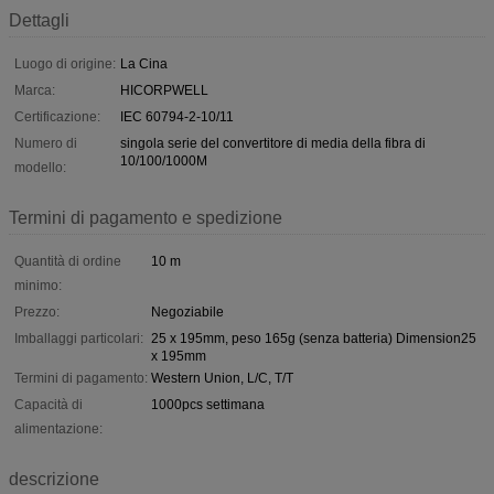
Dettagli
Luogo di origine:
La Cina
Marca:
HICORPWELL
Certificazione:
IEC 60794-2-10/11
Numero di
singola serie del convertitore di media della fibra di
10/100/1000M
modello:
Termini di pagamento e spedizione
Quantità di ordine
10 m
minimo:
Prezzo:
Negoziabile
Imballaggi particolari:
25 x 195mm, peso 165g (senza batteria) Dimension25
x 195mm
Termini di pagamento:
Western Union, L/C, T/T
Capacità di
1000pcs settimana
alimentazione:
descrizione